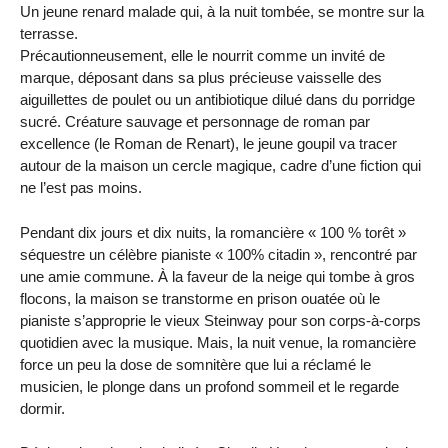
Un jeune renard malade qui, à la nuit tombée, se montre sur la
terrasse.
Précautionneusement, elle le nourrit comme un invité de
marque, déposant dans sa plus précieuse vaisselle des
aiguillettes de poulet ou un antibiotique dilué dans du porridge
sucré. Créature sauvage et personnage de roman par
excellence (le Roman de Renart), le jeune goupil va tracer
autour de la maison un cercle magique, cadre d’une fiction qui
ne l’est pas moins.
Pendant dix jours et dix nuits, la romancière « 100 % torêt »
séquestre un célèbre pianiste « 100% citadin », rencontré par
une amie commune. À la faveur de la neige qui tombe à gros
flocons, la maison se transtorme en prison ouatée où le
pianiste s’approprie le vieux Steinway pour son corps-à-corps
quotidien avec la musique. Mais, la nuit venue, la romancière
force un peu la dose de somnitère que lui a réclamé le
musicien, le plonge dans un profond sommeil et le regarde
dormir.