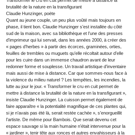
Transformer le cru en cuit permet de mettre à distance la
brutalité de la nature en la transfigurant
Claudie Hunzinger, poète
Quant au jeune couple, un peu plus voûté mais toujours en
phase, il tient bon. Claudie Hunzinger s’est installée du côté
sud de la maison, avec sa bibliothèque et l’une des presses
d’imprimeur qui lui servait, dans les années 2000, à créer des
« pages d’herbes » à partir des écorces, graminées, orties,
feuilles de trembles ou muguets qu’elle récoltait autour d’elle
pour les cuire dans un immense chaudron avant de leur
redonner forme et souplesse. Un travail artistique d’inventaire
mais aussi de mise à distance. Car que sommes-nous face à
la violence du milieu naturel ? Les tempêtes, les incendies, la
lutte au jour le jour. « Transformer le cru en cuit permet de
mettre à distance la brutalité de la nature en la transfigurant »,
insiste Claudie Hunzinger. La cuisson permet également de
faire apparaître « la potentialité magnifique de ces plantes qui,
si je n’avais pas été là, serait restée cachée », s’enorgueillit
l’artiste. De même pour Bambois. Que serait devenu cet
espace sauvage si la main humaine n’était intervenue pour la
« jardiner », tenir tête aux ronces et autres envahisseurs à la