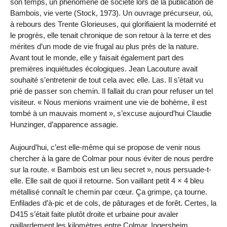
son temps, un phénomène de société lors de la publication de
Bambois, vie verte (Stock, 1973). Un ouvrage précurseur, où,
à rebours des Trente Glorieuses, qui glorifiaient la modernité et
le progrès, elle tenait chronique de son retour à la terre et des
mérites d’un mode de vie frugal au plus près de la nature.
Avant tout le monde, elle y faisait également part des
premières inquiétudes écologiques. Jean Lacouture avait
souhaité s’entretenir de tout cela avec elle. Las. Il s’était vu
prié de passer son chemin. Il fallait du cran pour refuser un tel
visiteur. « Nous menions vraiment une vie de bohème, il est
tombé à un mauvais moment », s’excuse aujourd’hui Claudie
Hunzinger, d’apparence assagie.
Aujourd’hui, c’est elle-même qui se propose de venir nous
chercher à la gare de Colmar pour nous éviter de nous perdre
sur la route. « Bambois est un lieu secret », nous persuade-t-
elle. Elle sait de quoi il retourne. Son vaillant petit 4 × 4 bleu
métallisé connaît le chemin par cœur. Ça grimpe, ça tourne.
Enfilades d’à-pic et de cols, de pâturages et de forêt. Certes, la
D415 s’était faite plutôt droite et urbaine pour avaler
gaillardement les kilomètres entre Colmar, Ingersheim,