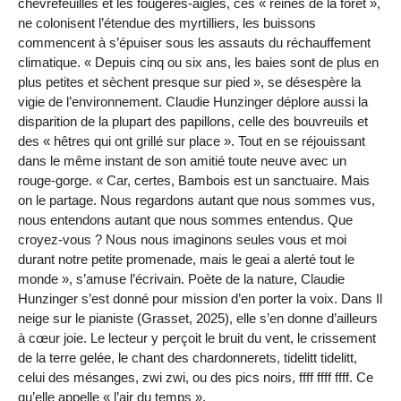
chèvrefeuilles et les fougères-aigles, ces « reines de la forêt »,
ne colonisent l’étendue des myrtilliers, les buissons
commencent à s’épuiser sous les assauts du réchauffement
climatique. « Depuis cinq ou six ans, les baies sont de plus en
plus petites et sèchent presque sur pied », se désespère la
vigie de l’environnement. Claudie Hunzinger déplore aussi la
disparition de la plupart des papillons, celle des bouvreuils et
des « hêtres qui ont grillé sur place ». Tout en se réjouissant
dans le même instant de son amitié toute neuve avec un
rouge-gorge. « Car, certes, Bambois est un sanctuaire. Mais
on le partage. Nous regardons autant que nous sommes vus,
nous entendons autant que nous sommes entendus. Que
croyez-vous ? Nous nous imaginons seules vous et moi
durant notre petite promenade, mais le geai a alerté tout le
monde », s’amuse l’écrivain. Poète de la nature, Claudie
Hunzinger s’est donné pour mission d’en porter la voix. Dans Il
neige sur le pianiste (Grasset, 2025), elle s’en donne d’ailleurs
à cœur joie. Le lecteur y perçoit le bruit du vent, le crissement
de la terre gelée, le chant des chardonnerets, tidelitt tidelitt,
celui des mésanges, zwi zwi, ou des pics noirs, ffff ffff ffff. Ce
qu’elle appelle « l’air du temps ».