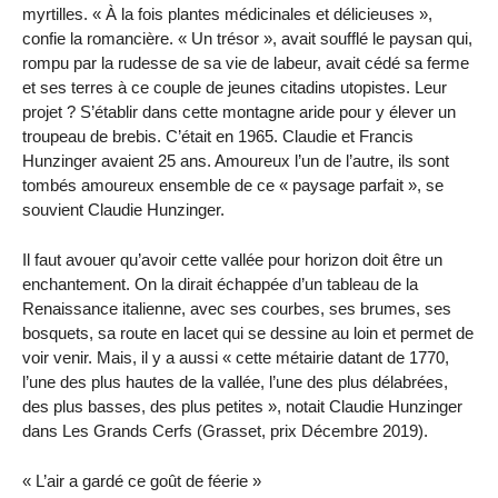
myrtilles. « À la fois plantes médicinales et délicieuses »,
confie la romancière. « Un trésor », avait soufflé le paysan qui,
rompu par la rudesse de sa vie de labeur, avait cédé sa ferme
et ses terres à ce couple de jeunes citadins utopistes. Leur
projet ? S’établir dans cette montagne aride pour y élever un
troupeau de brebis. C’était en 1965. Claudie et Francis
Hunzinger avaient 25 ans. Amoureux l’un de l’autre, ils sont
tombés amoureux ensemble de ce « paysage parfait », se
souvient Claudie Hunzinger.
Il faut avouer qu’avoir cette vallée pour horizon doit être un
enchantement. On la dirait échappée d’un tableau de la
Renaissance italienne, avec ses courbes, ses brumes, ses
bosquets, sa route en lacet qui se dessine au loin et permet de
voir venir. Mais, il y a aussi « cette métairie datant de 1770,
l’une des plus hautes de la vallée, l’une des plus délabrées,
des plus basses, des plus petites », notait Claudie Hunzinger
dans Les Grands Cerfs (Grasset, prix Décembre 2019).
« L’air a gardé ce goût de féerie »