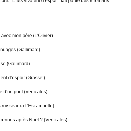
bre. "Elles vivaient d’espoir" fait partie des 8 romans
vec mon père (L’Olivier)
 nuages (Gallimard)
se (Gallimard)
ent d’espoir (Grasset)
 d’un pont (Verticales)
 ruisseaux (L’Escampette)
 rennes après Noël ? (Verticales)