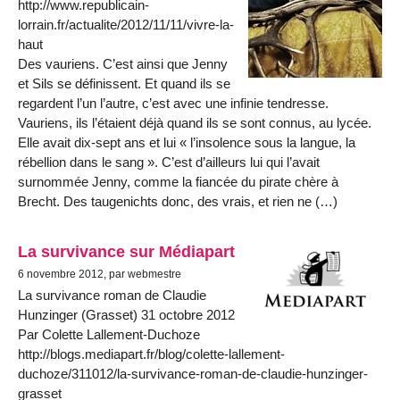
http://www.republicain-
lorrain.fr/actualite/2012/11/11/vivre-la-
haut
Des vauriens. C’est ainsi que Jenny
et Sils se définissent. Et quand ils se
regardent l’un l’autre, c’est avec une infinie tendresse.
Vauriens, ils l’étaient déjà quand ils se sont connus, au lycée.
Elle avait dix-sept ans et lui « l’insolence sous la langue, la
rébellion dans le sang ». C’est d’ailleurs lui qui l’avait
surnommée Jenny, comme la fiancée du pirate chère à
Brecht. Des taugenichts donc, des vrais, et rien ne (…)
La survivance sur Médiapart
6 novembre 2012, par webmestre
La survivance roman de Claudie
Hunzinger (Grasset) 31 octobre 2012
Par Colette Lallement-Duchoze
http://blogs.mediapart.fr/blog/colette-lallement-
duchoze/311012/la-survivance-roman-de-claudie-hunzinger-
grasset