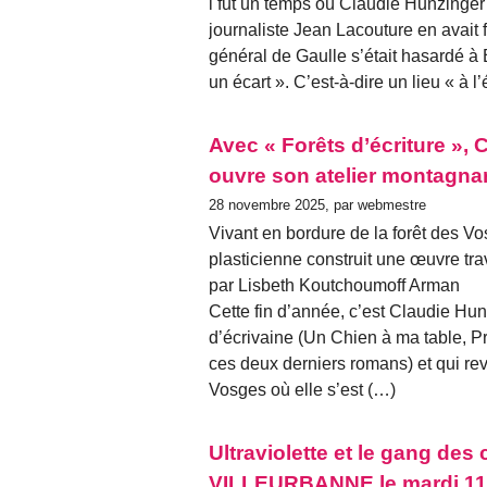
l fut un temps où Claudie Hunzinger 
journaliste Jean Lacouture en avait 
général de Gaulle s’était hasardé 
un écart ». C’est-à-dire un lieu « à l’
Avec « Forêts d’écriture »,
ouvre son atelier montagna
28 novembre 2025, par webmestre
Vivant en bordure de la forêt des V
plasticienne construit une œuvre tr
par Lisbeth Koutchoumoff Arman
Cette fin d’année, c’est Claudie Hunz
d’écrivaine (Un Chien à ma table, Pri
ces deux derniers romans) et qui revi
Vosges où elle s’est (…)
Ultraviolette et le gang de
VILLEURBANNE le mardi 11