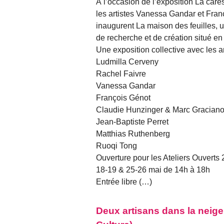
À l’occasion de l’exposition La care
les artistes Vanessa Gandar et Fran
inaugurent La maison des feuilles, u
de recherche et de création situé e
Une exposition collective avec les ar
Ludmilla Cerveny
Rachel Faivre
Vanessa Gandar
François Génot
Claudie Hunzinger & Marc Gracian
Jean-Baptiste Perret
Matthias Ruthenberg
Ruoqi Tong
Ouverture pour les Ateliers Ouverts
18-19 & 25-26 mai de 14h à 18h
Entrée libre (…)
Deux artisans dans la neig