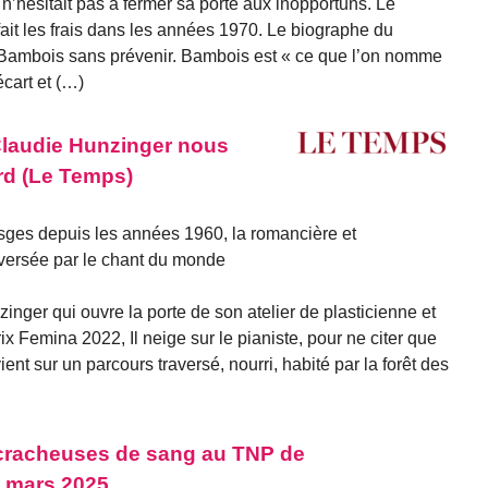
n’hésitait pas à fermer sa porte aux inopportuns. Le
fait les frais dans les années 1970. Le biographe du
à Bambois sans prévenir. Bambois est « ce que l’on nomme
écart et (…)
 Claudie Hunzinger nous
rd (Le Temps)
osges depuis les années 1960, la romancière et
aversée par le chant du monde
inger qui ouvre la porte de son atelier de plasticienne et
x Femina 2022, Il neige sur le pianiste, pour ne citer que
ent sur un parcours traversé, nourri, habité par la forêt des
s cracheuses de sang au TNP de
 mars 2025