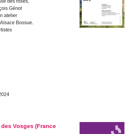
sse des roses,
çois Génot
n atelier
n Alsace Bossue.
tistes
o
 2024
e des Vosges (France