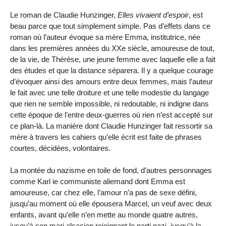
Le roman de Claudie Hunzinger,
Elles vivaient d’espoir
, est
beau parce que tout simplement simple. Pas d’effets dans ce
roman où l’auteur évoque sa mère Emma, institutrice, née
dans les premières années du XXe siècle, amoureuse de tout,
de la vie, de Thérèse, une jeune femme avec laquelle elle a fait
des études et que la distance séparera. Il y a quelque courage
d’évoquer ainsi des amours entre deux femmes, mais l’auteur
le fait avec une telle droiture et une telle modestie du langage
que rien ne semble impossible, ni redoutable, ni indigne dans
cette époque de l’entre deux-guerres où rien n’est accepté sur
ce plan-là. La manière dont Claudie Hunzinger fait ressortir sa
mère à travers les cahiers qu’elle écrit est faite de phrases
courtes, décidées, volontaires.
La montée du nazisme en toile de fond, d’autres personnages
comme Karl ie communiste aliemand dont Emma est
amoureuse, car chez elle, l’amour n’a pas de sexe défini,
jusqu’au moment où elle épousera Marcel, un veuf avec deux
enfants, avant qu’elle n’en mette au monde quatre autres,
jusqu’à son mari alsacien rejoignant le parti nazi, jusqu’à la