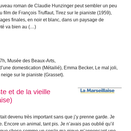
du nouveau roman de Claudie Hunzinger peut sembler un peu
 film de François Truffaut, Tirez sur le pianiste (1959),
ages finales, en noir et blanc, dans un paysage de
é va bien au (…)
7h, Musée des Beaux-Arts,
d’une domestication (Métailié), Emma Becker, Le mal joli,
 neige sur le pianiste (Grasset).
te et de la vieille
ise)
tait devenu très important sans que j’y prenne garde. Je
ace. Encore un animal, tant pis. Je n’avais pas oublié qu’il
el que chose comme un cercle ma gique m’annonçant une