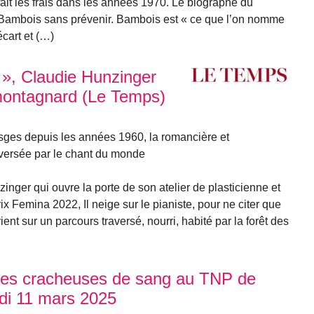
fait les frais dans les années 1970. Le biographe du
à Bambois sans prévenir. Bambois est « ce que l’on nomme
écart et (…)
 », Claudie Hunzinger
 montagnard (Le Temps)
osges depuis les années 1960, la romancière et
aversée par le chant du monde
inger qui ouvre la porte de son atelier de plasticienne et
x Femina 2022, Il neige sur le pianiste, pour ne citer que
ent sur un parcours traversé, nourri, habité par la forêt des
g des cracheuses de sang au TNP de
i 11 mars 2025