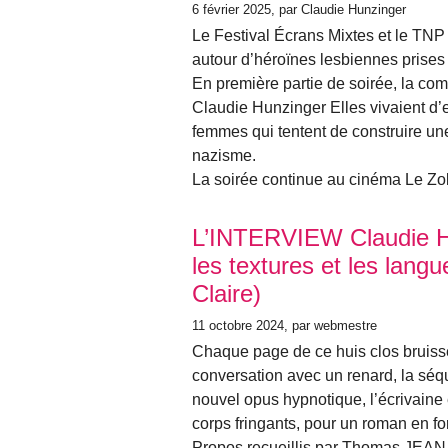
6 février 2025
, par Claudie Hunzinger
Le Festival Écrans Mixtes et le TNP i
autour d’héroïnes lesbiennes prises d
En première partie de soirée, la com
Claudie Hunzinger Elles vivaient d’e
femmes qui tentent de construire u
nazisme.
La soirée continue au cinéma Le Zol
L’INTERVIEW Claudie 
les textures et les langu
Claire)
11 octobre 2024
, par webmestre
Chaque page de ce huis clos bruisse
conversation avec un renard, la séqu
nouvel opus hypnotique, l’écrivaine et
corps fringants, pour un roman en f
Propos recueillis par Thomas JEAN