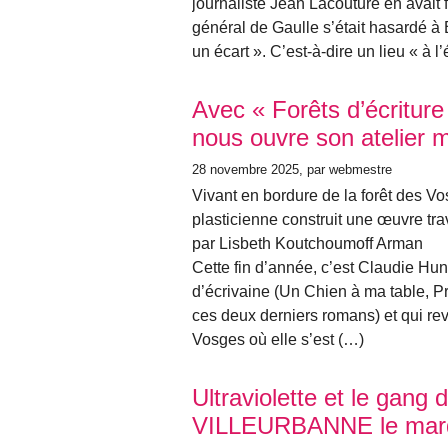
journaliste Jean Lacouture en avait 
général de Gaulle s’était hasardé 
un écart ». C’est-à-dire un lieu « à l’
Avec « Forêts d’écriture
nous ouvre son atelier
28 novembre 2025
, par webmestre
Vivant en bordure de la forêt des V
plasticienne construit une œuvre tr
par Lisbeth Koutchoumoff Arman
Cette fin d’année, c’est Claudie Hunz
d’écrivaine (Un Chien à ma table, Pri
ces deux derniers romans) et qui revi
Vosges où elle s’est (…)
Ultraviolette et le gan
VILLEURBANNE le mard