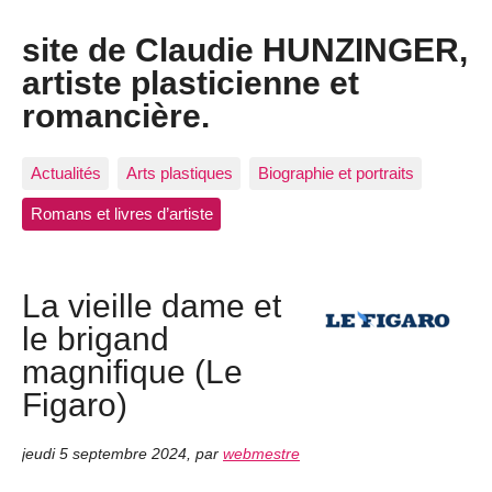
site de Claudie HUNZINGER,
artiste plasticienne et
romancière.
Actualités
Arts plastiques
Biographie et portraits
Romans et livres d’artiste
La vieille dame et
le brigand
magnifique (Le
Figaro)
jeudi 5 septembre 2024
,
par
webmestre